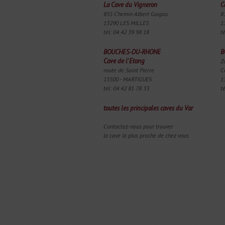
La Cave du Vigneron
C
855 Chemin Albert Guigou
8
13290 LES MILLES
1
tél: 04 42 39 98 18
t
BOUCHES-DU-RHONE
B
Cave de l'Etang
Z
route de Saint Pierre
C
13500 - MARTIGUES
1
tél: 04 42 81 78 33
t
toutes les principales caves du Var
Contactez-nous pour trouver
la cave la plus proche de chez vous