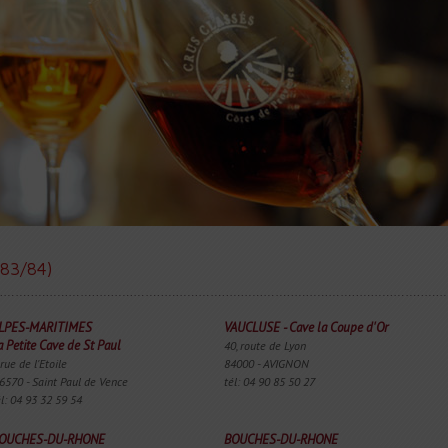
83/84)
LPES-MARITIMES
VAUCLUSE - Cave la Coupe d'Or
a Petite Cave de St Paul
40, route de Lyon
 rue de l'Etoile
84000 - AVIGNON
6570 - Saint Paul de Vence
tél: 04 90 85 50 27
él: 04 93 32 59 54
OUCHES-DU-RHONE
BOUCHES-DU-RHONE