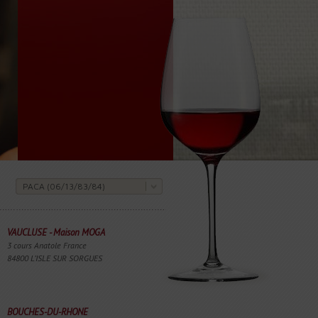
PACA (06/13/83/84)
VAUCLUSE - Maison MOGA
3 cours Anatole France
84800 L’ISLE SUR SORGUES
BOUCHES-DU-RHONE