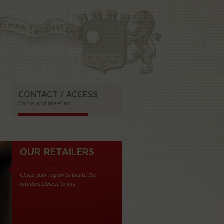
CONTACT / ACCESS
Come and meet us
OUR RETAILERS
Chose your region to locate the
retailers closest to you