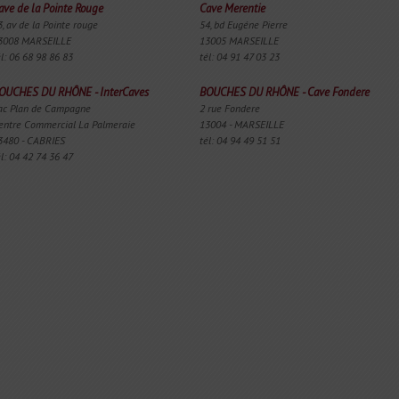
ave de la Pointe Rouge
Cave Merentie
3, av de la Pointe rouge
54, bd Eugéne Pierre
3008 MARSEILLE
13005 MARSEILLE
él: 06 68 98 86 83
tél: 04 91 47 03 23
OUCHES DU RHÔNE - InterCaves
BOUCHES DU RHÔNE - Cave Fondere
ac Plan de Campagne
2 rue Fondere
entre Commercial La Palmeraie
13004 - MARSEILLE
3480 - CABRIES
tél: 04 94 49 51 51
él: 04 42 74 36 47