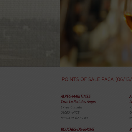
POINTS OF SALE PACA (06/13/
ALPES-MARITIMES
A
Cave La Part des Anges
L
17 rue Curbatis
7,
06000 - NICE
O
tél: 04 93 62 69 80
t
BOUCHES-DU-RHONE
B